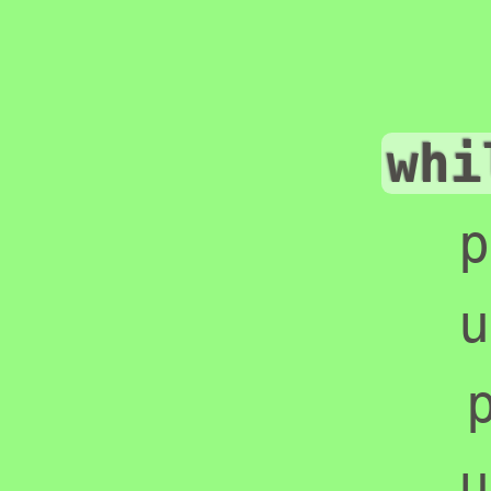
whi
    p
    u
    p
    u